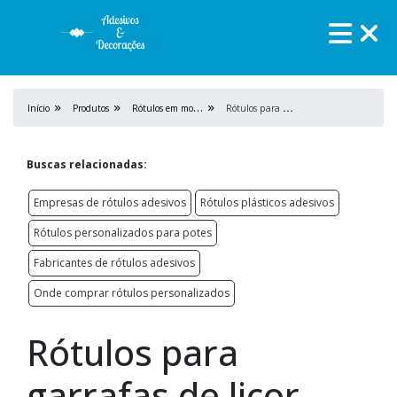
R
ótulos em mold label
R
ótulos para garrafas de licor
Início
Produtos
Buscas relacionadas:
Empresas de rótulos adesivos
Rótulos plásticos adesivos
Rótulos personalizados para potes
Fabricantes de rótulos adesivos
Onde comprar rótulos personalizados
Rótulos para
garrafas de licor