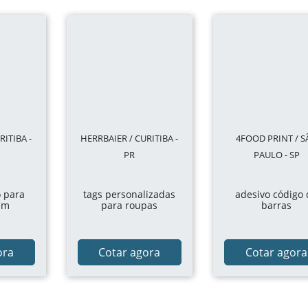
RITIBA -
HERRBAIER / CURITIBA -
4FOOD PRINT / S
PR
PAULO - SP
o para
tags personalizadas
adesivo código
em
para roupas
barras
ora
Cotar agora
Cotar agora