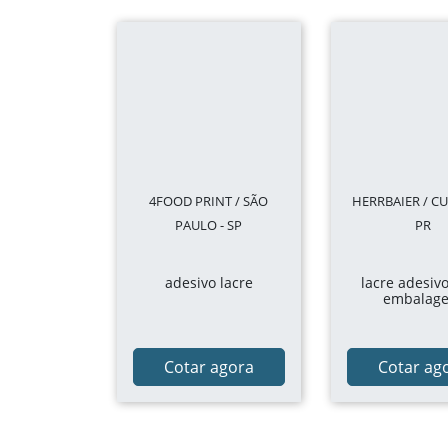
4FOOD PRINT / SÃO
HERRBAIER / CU
PAULO - SP
PR
adesivo lacre
lacre adesiv
embalag
Cotar agora
Cotar ag