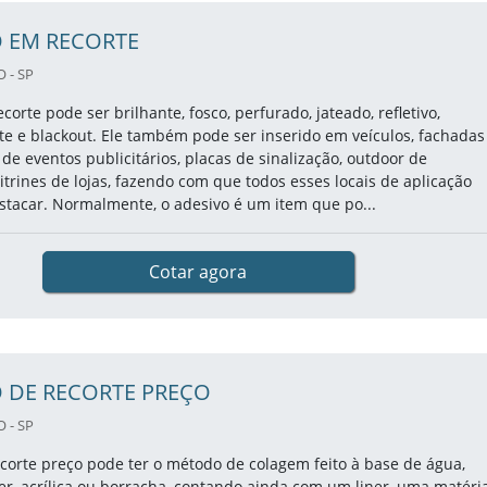
O EM RECORTE
 - SP
orte pode ser brilhante, fosco, perfurado, jateado, refletivo,
e e blackout. Ele também pode ser inserido em veículos, fachadas
 de eventos publicitários, placas de sinalização, outdoor de
trines de lojas, fazendo com que todos esses locais de aplicação
stacar. Normalmente, o adesivo é um item que po...
Cotar agora
 DE RECORTE PREÇO
 - SP
corte preço pode ter o método de colagem feito à base de água,
fer, acrílica ou borracha, contando ainda com um liner, uma matéri