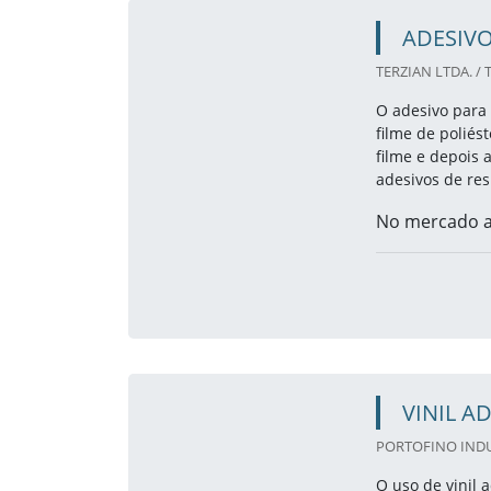
ADESIVO
TERZIAN LTDA. / 
O adesivo para 
filme de poliés
filme e depois 
adesivos de res
No mercado au
VINIL A
PORTOFINO INDUS
O uso de vinil 