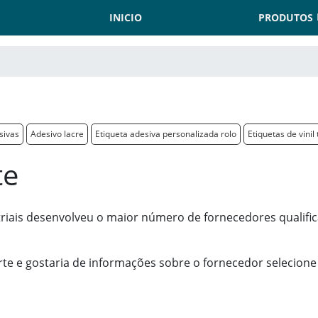
INICIO
PRODUTOS
sivas
Adesivo lacre
Etiqueta adesiva personalizada rolo
Etiquetas de vinil
te
iais desenvolveu o maior número de fornecedores qualifi
rte e gostaria de informações sobre o fornecedor selecion