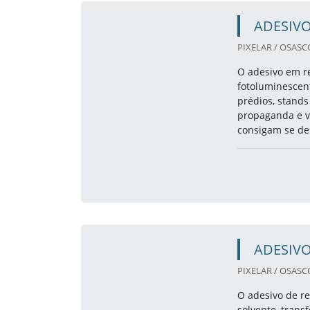
ADESIV
PIXELAR / OSASCO
O adesivo em rec
fotoluminescent
prédios, stands
propaganda e vi
consigam se de
ADESIVO
PIXELAR / OSASCO
O adesivo de re
solvente, trans