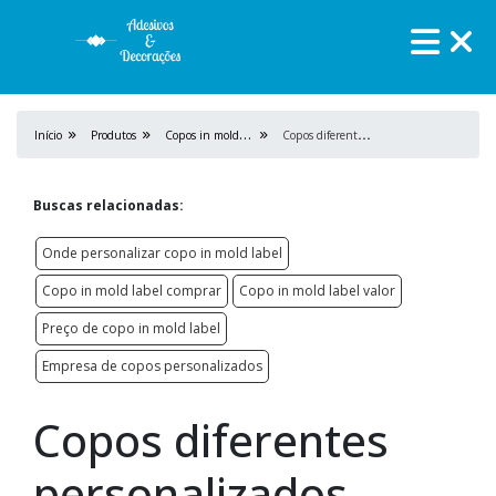
C
opos in mold label
C
opos diferentes personalizados
Início
Produtos
Buscas relacionadas:
Onde personalizar copo in mold label
Copo in mold label comprar
Copo in mold label valor
Preço de copo in mold label
Empresa de copos personalizados
Copos diferentes
personalizados