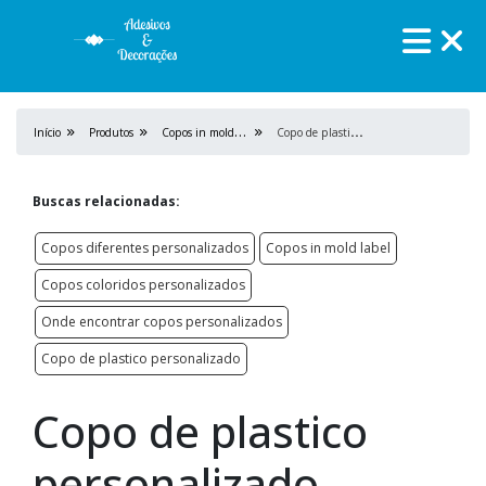
C
opos in mold label
C
opo de plastico personalizado
Início
Produtos
Buscas relacionadas:
Copos diferentes personalizados
Copos in mold label
Copos coloridos personalizados
Onde encontrar copos personalizados
Copo de plastico personalizado
Copo de plastico
personalizado