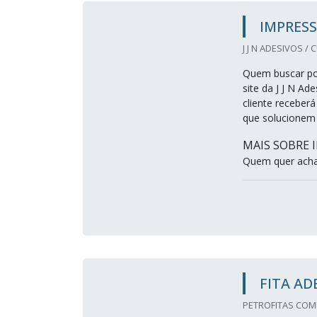
IMPRESS
J J N ADESIVOS / 
Quem buscar por
site da J J N A
cliente receberá
que solucionem
MAIS SOBRE 
Quem quer achar
FITA AD
PETROFITAS COME