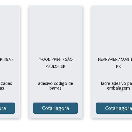
ITIBA -
4FOOD PRINT / SÃO
HERRBAIER / CURITI
PAULO - SP
PR
izadas
adesivo código de
lacre adesivo p
as
barras
embalagem
ora
Cotar agora
Cotar agora