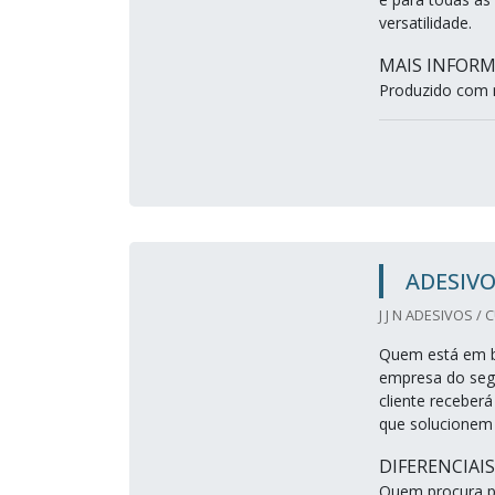
versatilidade.
MAIS INFOR
Produzido com ma
ADESIV
J J N ADESIVOS / 
Quem está em bu
empresa do seg
cliente receberá
que solucionem
DIFERENCIAI
Quem procura p