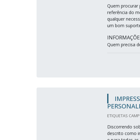
Quem procurar p
referência do m
qualquer necess
um bom suporte
INFORMAÇÕES
Quem precisa de 
IMPRESS
PERSONAL
ETIQUETAS CAMP 
Discorrendo sob
descrito como i
e para todas as