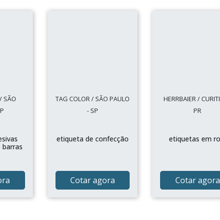
/ SÃO
TAG COLOR / SÃO PAULO
HERRBAIER / CURITI
SP
- SP
PR
esivas
etiqueta de confecção
etiquetas em ro
 barras
ora
Cotar agora
Cotar agora