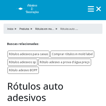
R
ótulos em mold label
R
ótulos auto adesivos
Início
Produtos
Buscas relacionadas:
Rótulos adesivos para caixas
Comprar rótulos in mold label
Rótulos adesivos sp
Rótulo adesivo a prova d'água preço
Rótulo adesivo BOPP
Rótulos auto
adesivos