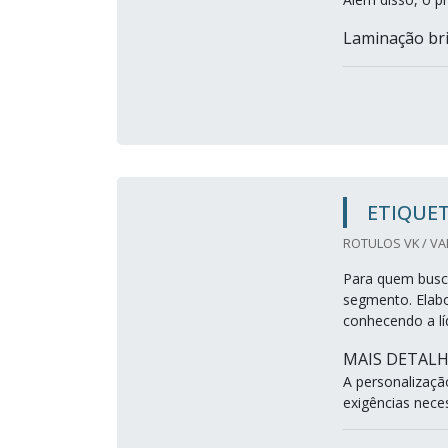
Laminação bril
ETIQUET
ROTULOS VK / VA
Para quem busca
segmento. Elabo
conhecendo a lí
MAIS DETAL
A personalizaçã
exigências neces