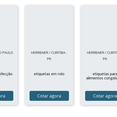
O PAULO
HERRBAIER / CURITIBA -
HERRBAIER / CURITI
PR
PR
nfecção
etiquetas em rolo
etiquetas par
alimentos congel
ora
Cotar agora
Cotar agora