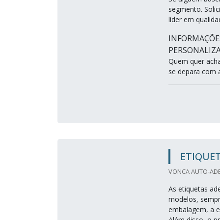
segmento. Soli
líder em qualida
INFORMAÇÕES
PERSONALIZ
Quem quer achar
se depara com a
ETIQUET
VONCA AUTO-ADES
As etiquetas ad
modelos, sempre
embalagem, a es
Além disso, o pr