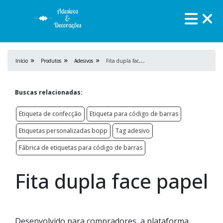
F
ita dupla face papel
Início
Produtos
Adesivos
Buscas relacionadas:
Etiqueta de confecção
Etiqueta para código de barras
Etiquetas personalizadas bopp
Tag adesivo
Fábrica de etiquetas para código de barras
Fita dupla face papel
Desenvolvido para compradores, a plataforma