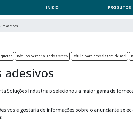
INICIO
PRODUTOS
ulos adesivos
tiquetas
Rótulos personalizados preço
Rótulo para embalagem de mel
R
s adesivos
ta Soluções Industriais selecionou a maior gama de fornec
desivos e gostaria de informações sobre o anunciante selec
e: