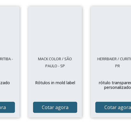
ITIBA -
MACK COLOR / SÃO
HERRBAIER / CURITI
PAULO - SP
PR
izado
Rótulos in mold label
rótulo transpare
personalizad
ora
Cotar agora
Cotar agora