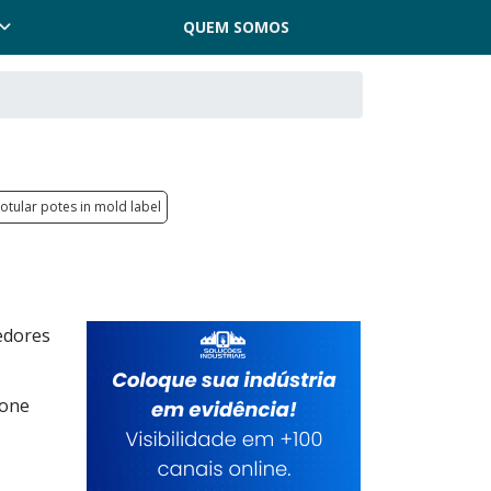
QUEM SOMOS
otular potes in mold label
edores
ione