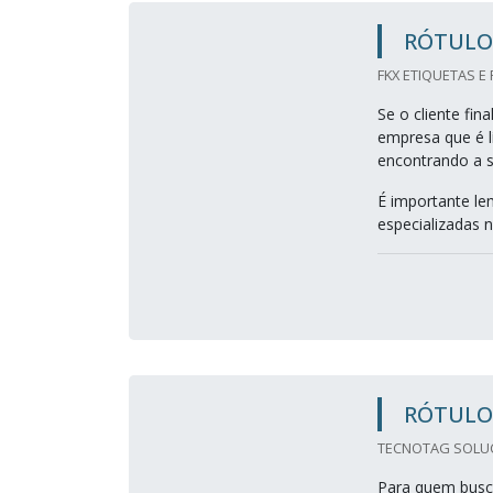
RÓTULO
FKX ETIQUETAS E
Se o cliente fin
empresa que é l
encontrando a s
É importante le
especializadas n
RÓTULO
TECNOTAG SOLUC
Para quem busca