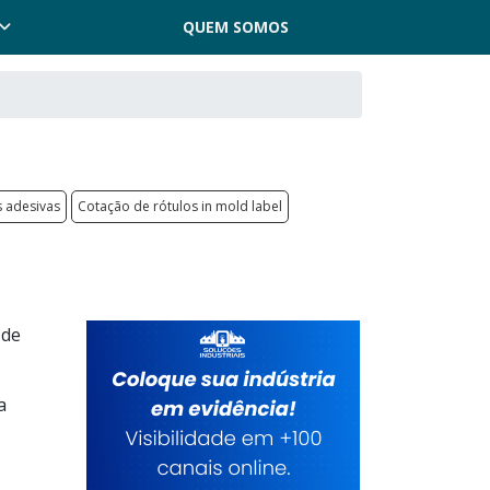
QUEM SOMOS
s adesivas
Cotação de rótulos in mold label
 de
a