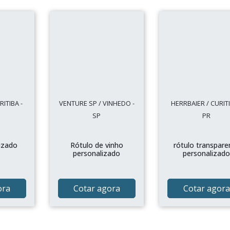
ITIBA -
VENTURE SP / VINHEDO -
HERRBAIER / CURITI
SP
PR
izado
Rótulo de vinho
rótulo transpare
personalizado
personalizad
ora
Cotar agora
Cotar agora