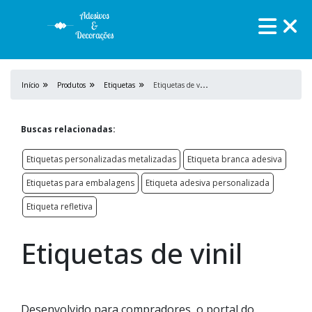
E
tiquetas de vinil
Início
Produtos
Etiquetas
Buscas relacionadas:
Etiquetas personalizadas metalizadas
Etiqueta branca adesiva
Etiquetas para embalagens
Etiqueta adesiva personalizada
Etiqueta refletiva
Etiquetas de vinil
Desenvolvido para compradores, o portal do