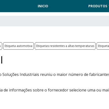
INICIO
PRODUTOS
s
Etiqueta automotiva
Etiquetas resistentes a altas temperaturas
Etiquet
l
o Soluções Industriais reuniu o maior número de fabricante
ria de informações sobre o fornecedor selecione uma ou mai