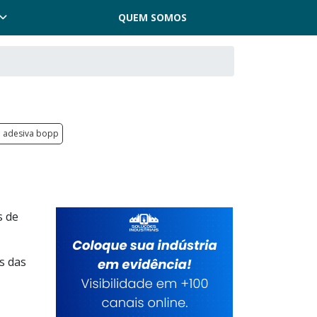
QUEM SOMOS
a adesiva bopp
s de
s das