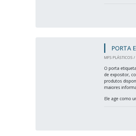
PORTA 
MFS PLÁSTICOS /
O porta etiquet
de expositor, co
produtos dispo
maiores informa
Ele age como um