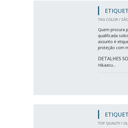
ETIQUET
TAG COLOR / SÃO
Quem procura po
qualificada so
assunto é etiqu
proteção com m
DETALHES SO
H&aacu...
ETIQUET
TOP QUALITY / G