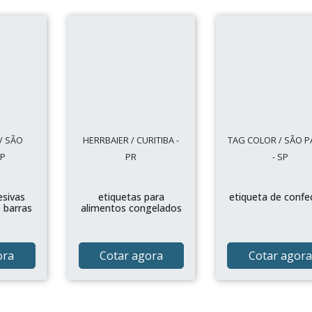
/ SÃO
HERRBAIER / CURITIBA -
TAG COLOR / SÃO 
SP
PR
- SP
esivas
etiquetas para
etiqueta de confe
 barras
alimentos congelados
ora
Cotar agora
Cotar agora