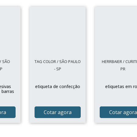
/ SÃO
TAG COLOR / SÃO PAULO
HERRBAIER / CURITI
SP
- SP
PR
esivas
etiqueta de confecção
etiquetas em ro
 barras
ora
Cotar agora
Cotar agora