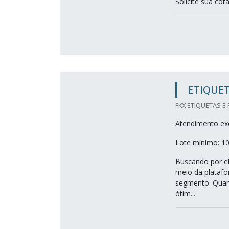
Solicite sua c
ETIQUET
FKX ETIQUETAS E
Atendimento exc
Lote mínimo: 1
Buscando por et
meio da platafo
segmento. Quand
ótim...