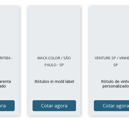
ITIBA -
MACK COLOR / SÃO
VENTURE SP / VINH
PAULO - SP
SP
arente
Rótulos in mold label
Rótulo de vinh
ado
personalizad
ora
Cotar agora
Cotar agora