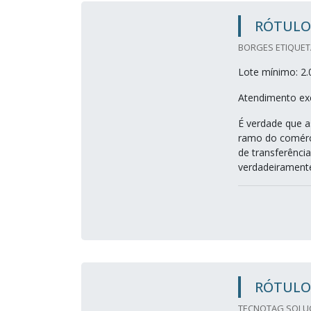
RÓTULO
BORGES ETIQUETA
Lote mínimo: 2.
Atendimento exc
É verdade que 
ramo do comérci
de transferência
verdadeiramente
RÓTULO
TECNOTAG SOLUC