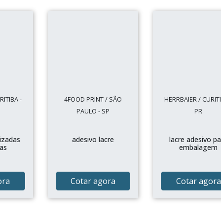
ITIBA -
4FOOD PRINT / SÃO
HERRBAIER / CURITI
PAULO - SP
PR
izadas
adesivo lacre
lacre adesivo p
as
embalagem
ora
Cotar agora
Cotar agora