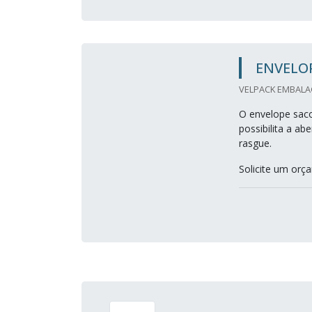
ENVELOP
VELPACK EMBALA
O envelope saco
possibilita a a
rasgue.
Solicite um or