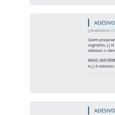
ADESIVO
J J N ADESIVOS / 
Quem pesquisar 
segmento, J J N
Adesivos o clie
MAIS INFORM
A J J N Adesivos
ADESIVO