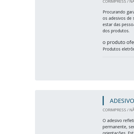
CORIMPRESS / N
Procurando gara
os adesivos de 
estar das pessoa
dos produtos.
o produto of
Produtos eletrô
ADESIVO
CORIMPRESS / N
O adesivo refle
permanente, sen
orientações. Est