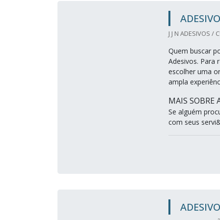
ADESIV
J J N ADESIVOS / 
Quem buscar por
Adesivos. Para 
escolher uma o
ampla experiênc
MAIS SOBRE 
Se alguém proc
com seus servi&
ADESIV