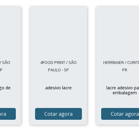
/ SÃO
4FOOD PRINT / SÃO
HERRBAIER / CURITI
SP
PAULO - SP
PR
go de
adesivo lacre
lacre adesivo p
embalagem
ora
Cotar agora
Cotar agora