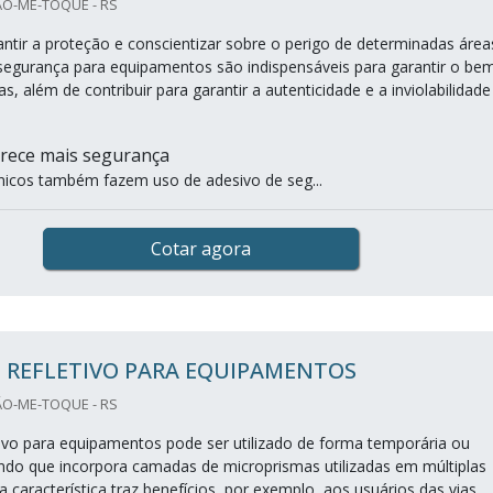
ÃO-ME-TOQUE - RS
ntir a proteção e conscientizar sobre o perigo de determinadas área
segurança para equipamentos são indispensáveis para garantir o be
s, além de contribuir para garantir a autenticidade e a inviolabilidade
erece mais segurança
nicos também fazem uso de adesivo de seg...
Cotar agora
 REFLETIVO PARA EQUIPAMENTOS
ÃO-ME-TOQUE - RS
tivo para equipamentos pode ser utilizado de forma temporária ou
do que incorpora camadas de microprismas utilizadas em múltiplas
a característica traz benefícios, por exemplo, aos usuários das vias,