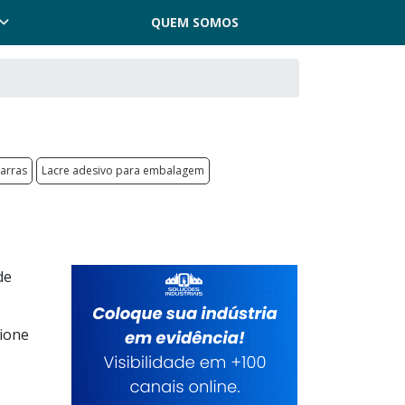
QUEM SOMOS
barras
Lacre adesivo para embalagem
de
cione