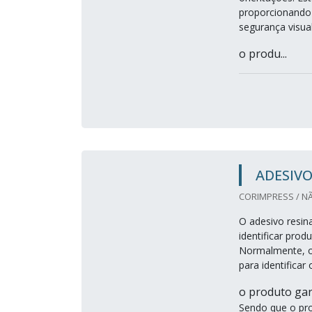
proporcionando a
segurança visua
o produ...
ADESIV
CORIMPRESS / N
O adesivo resin
identificar pro
Normalmente, o a
para identifica
o produto gar
Sendo que o pro