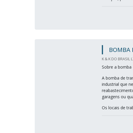
BOMBA 
K & K DO BRASIL 
Sobre a bomba d
A bomba de tran
industrial que n
reabastecimento
garagens ou qua
Os locais de tr