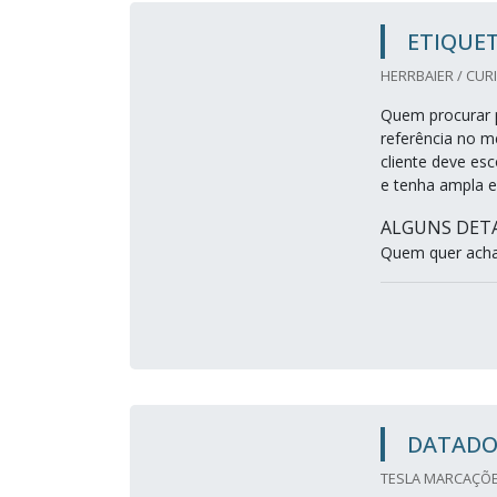
ETIQUE
HERRBAIER / CURI
Quem procurar p
referência no m
cliente deve es
e tenha ampla e
ALGUNS DET
Quem quer achar
DATADO
TESLA MARCAÇÕES 