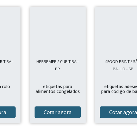
ITIBA -
HERRBAIER / CURITIBA -
4FOOD PRINT / S
PR
PAULO - SP
 rolo
etiquetas para
etiquetas adesi
alimentos congelados
para código de ba
ora
Cotar agora
Cotar agora