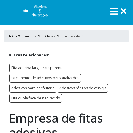
E
mpresa de fitas adesivas
Início
Produtos
Adesivos
Buscas relacionadas:
Fita adesiva larga transparente
Orçamento de adesivos personalizados
Adesivos para confeitaria
Adesivos rótulos de cerveja
Fita dupla face de não tecido
Empresa de fitas
adesivas