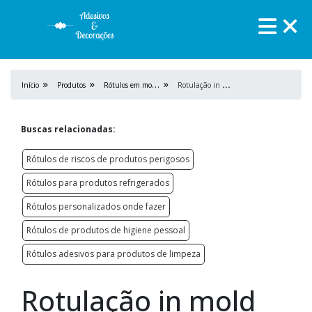
R
ótulos em mold label
R
otulação in mold label valor
Início
Produtos
Buscas relacionadas:
Rótulos de riscos de produtos perigosos
Rótulos para produtos refrigerados
Rótulos personalizados onde fazer
Rótulos de produtos de higiene pessoal
Rótulos adesivos para produtos de limpeza
Rotulação in mold