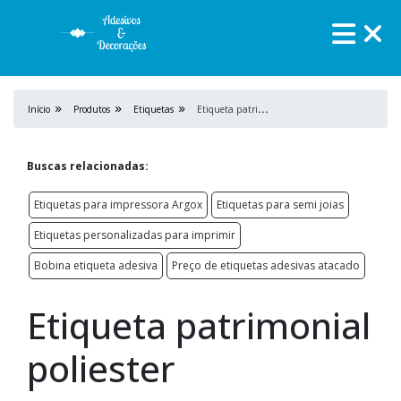
E
tiqueta patrimonial poliester
Início
Produtos
Etiquetas
Buscas relacionadas:
Etiquetas para impressora Argox
Etiquetas para semi joias
Etiquetas personalizadas para imprimir
Bobina etiqueta adesiva
Preço de etiquetas adesivas atacado
Etiqueta patrimonial
poliester