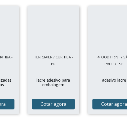
ITIBA -
HERRBAIER / CURITIBA -
4FOOD PRINT / S
PR
PAULO - SP
izadas
lacre adesivo para
adesivo lacre
as
embalagem
ora
Cotar agora
Cotar agora