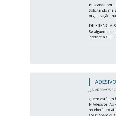
Buscando por ad
Solicitando mai
organização ma
DIFERENCIAI
Se alguém pesqu
internet a GID - 
ADESIVO
J J N ADESIVOS / 
Quem está em bu
N Adesivos. Ao 
receberá um ate
solucionem qua