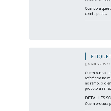
Quando a questã
cliente pode...
ETIQUET
J J N ADESIVOS / 
Quem buscar por
referência no m
no ramo, o clie
produto a ser ad
DETALHES SO
Quem procura p