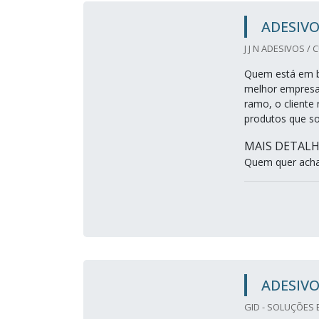
ADESIV
J J N ADESIVOS / 
Quem está em bu
melhor empresa
ramo, o cliente 
produtos que s
MAIS DETALH
Quem quer achar
ADESIVO
GID - SOLUÇÕES 