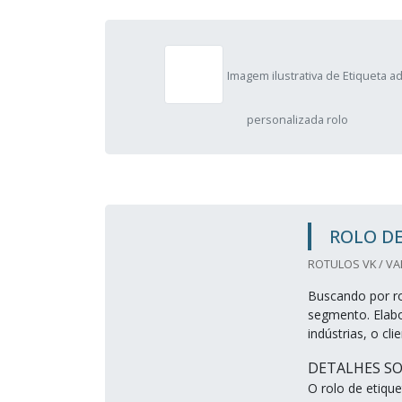
Imagem ilustrativa de Etiqueta a
personalizada rolo
ROLO D
ROTULOS VK / VA
Buscando por ro
segmento. Elab
indústrias, o c
DETALHES S
O rolo de etiqu