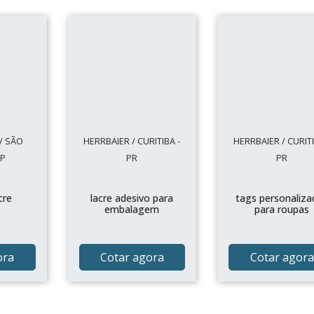
/ SÃO
HERRBAIER / CURITIBA -
HERRBAIER / CURITI
SP
PR
PR
cre
lacre adesivo para
tags personaliza
embalagem
para roupas
ora
Cotar agora
Cotar agora