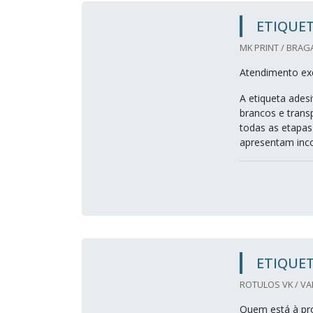
ETIQUET
MK PRINT / BRAG
Atendimento exc
A etiqueta adesi
brancos e transp
todas as etapas
apresentam incon
ETIQUET
ROTULOS VK / VA
Quem está à pro