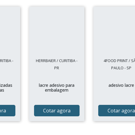
ITIBA -
HERRBAIER / CURITIBA -
4FOOD PRINT / S
PR
PAULO - SP
izadas
lacre adesivo para
adesivo lacre
as
embalagem
ora
Cotar agora
Cotar agora