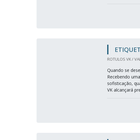
ETIQUET
ROTULOS VK / VA
Quando se desej
Recebendo uma 
sofisticação, q
VK alcançará pr